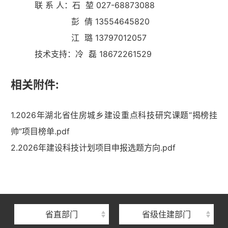
联 系 人：石 堃 027-68873088
彭 倩 13554645820
江 璐 13797012057
技术支持：冷 磊 18672261529
相关附件:
1.2026年湖北省住房城乡建设重点科技研究课题“揭榜挂
帅”项目榜单.pdf
湖北省住建厅机关后勤服务中心
2.2026年建设科技计划项目申报选题方向.pdf
湖北省建设信息中心
湖北省建筑事业发展中心
湖北省住房保障中心
省直部门
省级住建部门
湖北省建设工程质量安全监督总站