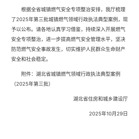
根据全省城镇燃气安全
专项整治安排
，我厅梳理
了
2025年
第
三
批城镇燃气领域
行政
执法典型案例，现
予以公布。请各地认真学习借鉴，持续深入开展燃气
安全
专项整治
，进一步提高燃气安全管理水平，坚决
防范燃气安全事故发生，切实维护人民群众生命财产
安全和社会稳定。
附件：湖北省城镇燃气领域
行政
执法典型案例
（
2025年
第
三
批）
湖北省住房和城乡建设厅
202
5
年
10
月
2
9
日