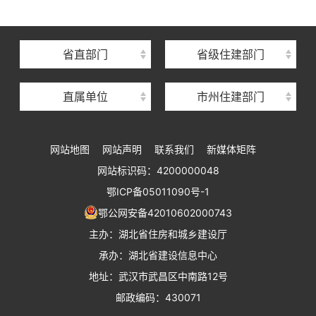
湖北省建筑事业发展中心
湖北省住房保障中心
省直部门
省级住建部门
湖北省建设工程质量安全监督总站
直属单位
市州住建部门
湖北省建设工程标准定额管理总站
湖北省建设科技与建筑节能办公室
网站地图
网站声明
联系我们
新媒体矩阵
湖北省住建厅执业资格注册中心
网站标识码：4200000048
湖北省城乡建设发展中心
鄂ICP备05011090号-1
湖北城市建设职业技术学院
鄂公网安备42010602000743
主办：湖北省住房和城乡建设厅
承办：湖北省建设信息中心
地址：武汉市武昌区中南路12号
邮政编码：430071