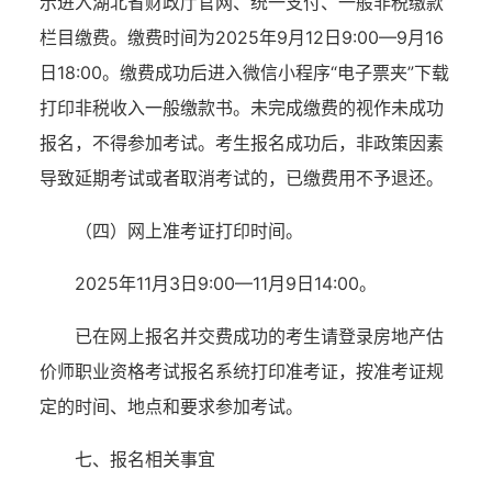
示进入湖北省财政厅官网、统一支付、一般非税缴款
栏目缴费。
缴费时间为
20
2
5
年
9月
12
日
9:00
—
9月
16
日
18
:00
。
缴费成功后进入微信小程序
“电子票夹”下载
打印非税收入一般缴款书。未完成缴费的视作未成功
报名，不得参加考试。考生报名成功后，非政策因素
导致延期考试或者取消考试的，已缴费用不予退还。
（四）网上准考证打印时间。
202
5
年
11月
3
日
9:00—11月
9
日
14:00。
已在网上报名并交费成功的考生请登录房地产估
价师职业资格考试报名系统打印准考证，按准考证规
定的时间、地点和要求参加考试。
七、报名相关事宜