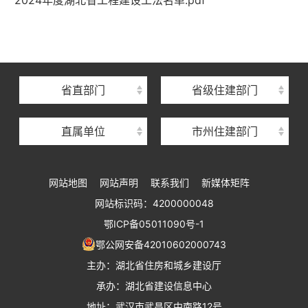
2024年度湖北省工程建设工法名单.pdf
湖北省建设信息中心
湖北省建筑事业发展中心
湖北省住房保障中心
省直部门
省级住建部门
湖北省建设工程质量安全监督总站
直属单位
市州住建部门
湖北省建设工程标准定额管理总站
湖北省建设科技与建筑节能办公室
网站地图
网站声明
联系我们
新媒体矩阵
湖北省住建厅执业资格注册中心
网站标识码：4200000048
湖北省城乡建设发展中心
鄂ICP备05011090号-1
湖北城市建设职业技术学院
鄂公网安备42010602000743
主办：湖北省住房和城乡建设厅
承办：湖北省建设信息中心
地址：武汉市武昌区中南路12号