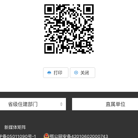
湖北省住建厅机关后勤服务
湖北省建设信息中心
湖北省建筑事业发展中
打印
关闭
湖北省住房保障中心
湖北省建设工程质量安全监
省级住建部门
直属单位
湖北省建设工程标准定额管
湖北省建设科技与建筑节能
新媒体矩阵
湖北省住建厅执业资格注册
P备05011090号-1
鄂公网安备42010602000743