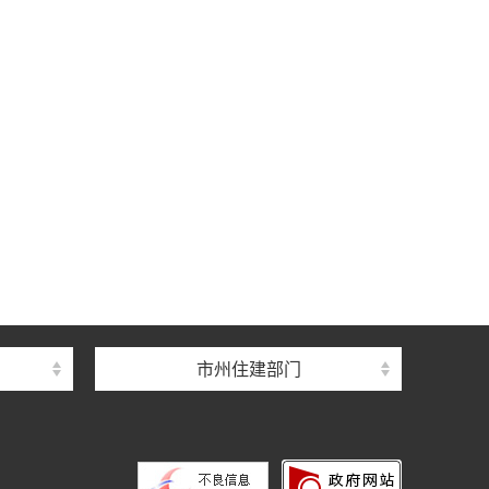
中心
心
督总站
市州住建部门
理总站
办公室
中心