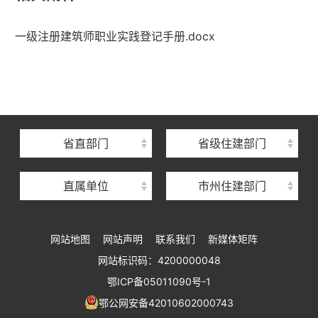
一级注册建筑师职业实践登记手册.docx
湖北省住建厅机关后勤服务中心
湖北省建设信息中心
湖北省建筑事业发展中心
湖北省住房保障中心
省直部门
省级住建部门
湖北省建设工程质量安全监督总站
直属单位
市州住建部门
湖北省建设工程标准定额管理总站
湖北省建设科技与建筑节能办公室
网站地图
网站声明
联系我们
新媒体矩阵
湖北省住建厅执业资格注册中心
网站标识码：4200000048
湖北省城乡建设发展中心
鄂ICP备05011090号-1
湖北城市建设职业技术学院
鄂公网安备42010602000743