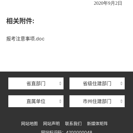
2020年9月2日
相关附件:
报考注意事项.doc
湖北省住建厅机关后勤服务中心
湖北省建设信息中心
湖北省建筑事业发展中心
湖北省住房保障中心
省直部门
省级住建部门
湖北省建设工程质量安全监督总站
直属单位
市州住建部门
湖北省建设工程标准定额管理总站
湖北省建设科技与建筑节能办公室
网站地图
网站声明
联系我们
新媒体矩阵
湖北省住建厅执业资格注册中心
网站标识码：4200000048