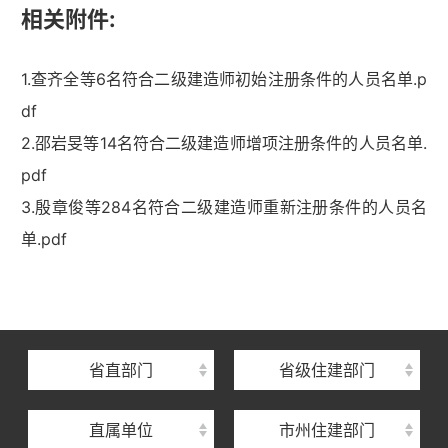
相关附件:
1.查齐全等6名符合二级建造师初始注册条件的人员名单.p
df
2.邵岩旻等14名符合二级建造师增项注册条件的人员名单.
pdf
3.殷章俊等284名符合二级建造师重新注册条件的人员名
湖北省住建厅机关后勤服务中心
单.pdf
湖北省建设信息中心
湖北省建筑事业发展中心
湖北省住房保障中心
省直部门
省级住建部门
湖北省建设工程质量安全监督总站
直属单位
市州住建部门
湖北省建设工程标准定额管理总站