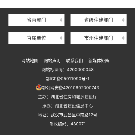
湖北省建筑事业发展中心
湖北省住房保障中心
省直部门
省级住建部门
湖北省建设工程质量安全监督总站
直属单位
市州住建部门
湖北省建设工程标准定额管理总站
湖北省建设科技与建筑节能办公室
网站地图
网站声明
联系我们
新媒体矩阵
湖北省住建厅执业资格注册中心
网站标识码：4200000048
湖北省城乡建设发展中心
鄂ICP备05011090号-1
湖北城市建设职业技术学院
鄂公网安备42010602000743
主办：湖北省住房和城乡建设厅
承办：湖北省建设信息中心
地址：武汉市武昌区中南路12号
邮政编码：430071