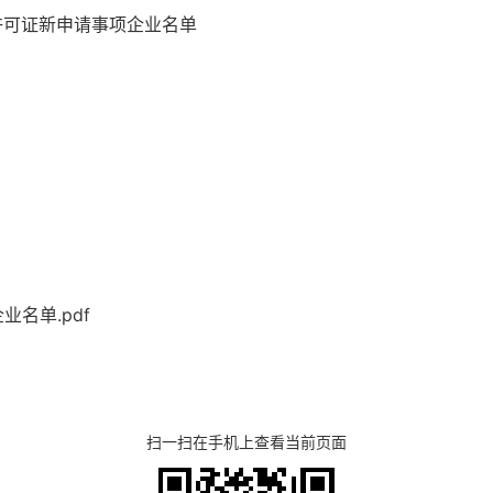
许可证新申请事项企业
名单
名单.pdf
扫一扫在手机上查看当前页面