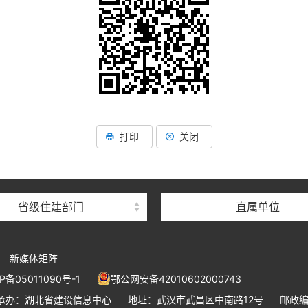
湖北省住建厅机关后勤服务
湖北省建设信息中心
湖北省建筑事业发展中
打印
关闭
湖北省住房保障中心
湖北省建设工程质量安全监
省级住建部门
直属单位
湖北省建设工程标准定额管
湖北省建设科技与建筑节能
新媒体矩阵
湖北省住建厅执业资格注册
P备05011090号-1
鄂公网安备42010602000743
湖北省城乡建设发展中
承办：湖北省建设信息中心
地址：武汉市武昌区中南路12号
邮政编