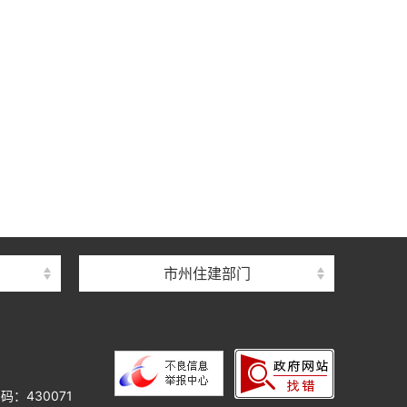
中心
心
督总站
市州住建部门
理总站
办公室
中心
心
码：430071