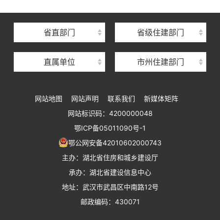
湖北省建筑事业发展中心
湖北省住房保障中心
省直部门
省级住建部门
湖北省建设工程质量安全监督总站
直属单位
市州住建部门
湖北省建设工程标准定额管理总站
湖北省建设科技与建筑节能办公室
网站地图
网站声明
联系我们
新媒体矩阵
湖北省住建厅执业资格注册中心
网站标识码：4200000048
湖北省城乡建设发展中心
鄂ICP备05011090号-1
湖北城市建设职业技术学院
鄂公网安备42010602000743
主办：湖北省住房和城乡建设厅
承办：湖北省建设信息中心
地址：武汉市武昌区中南路12号
邮政编码：430071