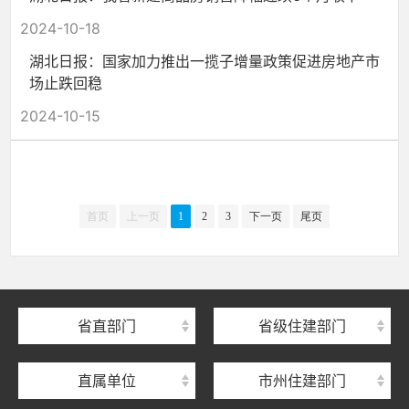
2024-10-18
湖北日报：国家加力推出一揽子增量政策促进房地产市
场止跌回稳
2024-10-15
湖北省住建厅机关后勤服务中心
首页
上一页
1
2
3
下一页
尾页
湖北省建设信息中心
湖北省建筑事业发展中心
湖北省住房保障中心
省直部门
省级住建部门
湖北省建设工程质量安全监督总站
直属单位
市州住建部门
湖北省建设工程标准定额管理总站