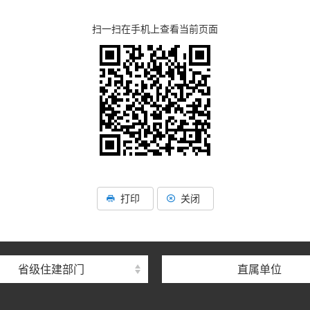
扫一扫在手机上查看当前页面
湖北省住建厅机关后勤服务
湖北省建设信息中心
湖北省建筑事业发展中
打印
关闭
湖北省住房保障中心
湖北省建设工程质量安全监
省级住建部门
直属单位
湖北省建设工程标准定额管
湖北省建设科技与建筑节能