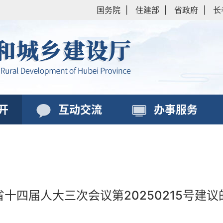
国务院
|
住建部
|
省政府
|
长
开
互动交流
办事服务
省十四届人大三次会议第20250215号建议