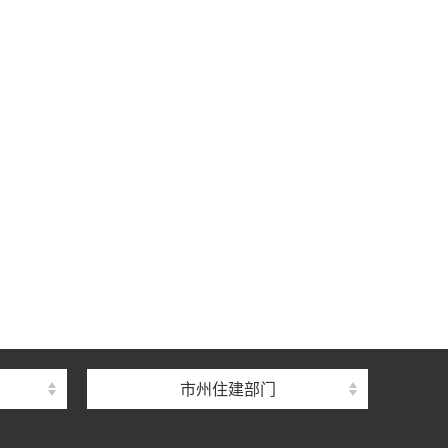
中心
心
督总站
市州住建部门
理总站
办公室