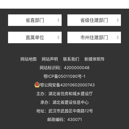
湖北省建筑事业发展中心
湖北省住房保障中心
省直部门
省级住建部门
湖北省建设工程质量安全监督总站
直属单位
市州住建部门
湖北省建设工程标准定额管理总站
湖北省建设科技与建筑节能办公室
网站地图
网站声明
联系我们
新媒体矩阵
湖北省住建厅执业资格注册中心
网站标识码：4200000048
湖北省城乡建设发展中心
鄂ICP备05011090号-1
湖北城市建设职业技术学院
鄂公网安备42010602000743
主办：湖北省住房和城乡建设厅
承办：湖北省建设信息中心
地址：武汉市武昌区中南路12号
邮政编码：430071