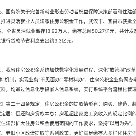
央、国务院关于完善新就业形态劳动者权益保障决策部署和住建
入推进灵活就业人员建缴住房公积金工作，武汉市、宜昌市获批
，全省灵活就业缴存18.92万人，缴存总额50.27亿元，共计发放
银行贷款节省利息支出约3.3亿元。
，我省住房公积金系统加快数字化发展进程，深化“放管服”改革，
”机制，实现业务“不见面办”“零材料办”，住房公积金业务网办
资料，均通过信息化手段嵌入信息系统，实行系统平台流程化管
法》第二十四条规定，住房公积金的提取情形有：购买、建造、
境定居；偿还购房贷款本息；房租超出家庭工资收入的规定比例
住建部扩大住房公积金使用范围的工作要求，坚持“以用为先”
取、老旧小区改造提取等系列政策，更好满足缴存人多样化住房