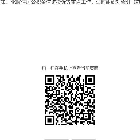
政策、化解住房公积金信访投诉等重点工作，适时组织对修订《
扫一扫在手机上查看当前页面
湖北省住建厅机关后勤服务
湖北省建设信息中心