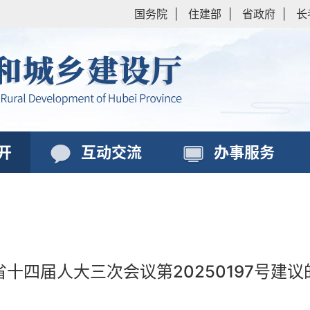
国务院
|
住建部
|
省政府
|
长
开
互动交流
办事服务
省十四届人大三次会议第20250197号建议