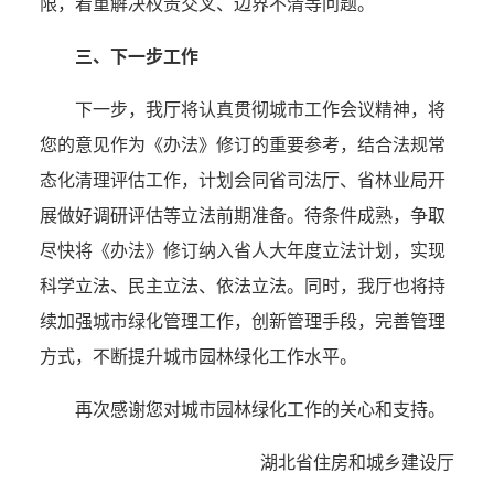
限，着重解决权责交叉、边界不清等问题。
三、下一步工作
下一步，我
厅
将
认真贯彻城市工作会议精神
，将
您的意见作为
《办法》修订
的重要参考，结合法规常
态化清理评估
工作
，
计划
会同
省司法厅、省林业局
开
展
做好调研评估等立法前期准备。待
条件成熟，
争取
尽快将《办法》修订纳入省人大年度立法计划，实现
科学立法、民主立法、依法立法。同
时，我
厅
也将
持
续加强城市
绿化管理工作，创新管理手段，完善管理
方式，不断提升
城市园林
绿化
工作
水平。
再次
感谢您对城市园林绿化工作的关心和支持
。
湖北省住房和城乡建设厅