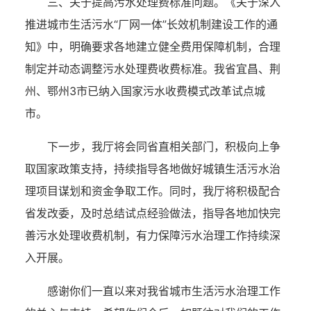
三、关于提高污水处理费标准问题。
《关于深入
推进城市生活污水
“厂网一体”长效机制建设工作的通
知》中，
明确要求各地建立健全费用保障机制，合理
制定并动态调整污水处理费收费标准。
我省宜昌、荆
州、鄂州
3市已纳入国家污水收费模式改革试点城
市。
下一步，我
厅
将
会同省直相关部门，积极向上争
取国家政策支持，
持续
指导各地
做好
城镇生活
污水治
理
项目
谋划
和
资金争取工作
。
同时，我厅将积极配合
省发改委，及时总结试点经验做法，指导各地加快完
善污水处理收费机制
，
有力
保障污水
治理工作持续深
入开展
。
感谢你
们
一直以来对我省城市生活污水
治理
工作