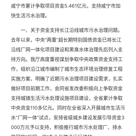
咸宁市累计争取项目资金5.461亿元，支持咸宁市加
快生活污水治理
。
一、
关于资金支持长江沿线城市污水治理问题。
去年以来
，
中央
“两重”
超长期特别国债资金
已将
长江
沿线厂网一体化项目建设
和黑臭水体治理先后列入支
持方向。我厅高度重视谋划争取中央政策资金支持工
作，组织沿江城市编制了城市生态环境治理修复工程
实施方案，明确了近期污水治理项目建设需求，扎实
做好项目前期工作，会同省发改委
积极向上争取资金
支持城镇生活污水处理设施项目建设，
全省
累计争取
中央资金
110多亿元
。同时在全省深入开展城市生活污
水
“厂网一体”试点，安排省级城乡建设发展引导资金3
0
00万元予以支持，积极推行城市污水处理厂、排水