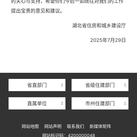
的关心与支持，希望你
们
今后一如既往对我们的工作
提出宝贵的意见和建议。
湖北省住房和城乡建设厅
2025年7月
29
日
湖北省住建厅机关后勤服务中心
湖北省建设信息中心
湖北省建筑事业发展中心
湖北省住房保障中心
省直部门
省级住建部门
湖北省建设工程质量安全监督总站
直属单位
市州住建部门
湖北省建设工程标准定额管理总站
湖北省建设科技与建筑节能办公室
网站地图
网站声明
联系我们
新媒体矩阵
湖北省住建厅执业资格注册中心
网站标识码：4200000048