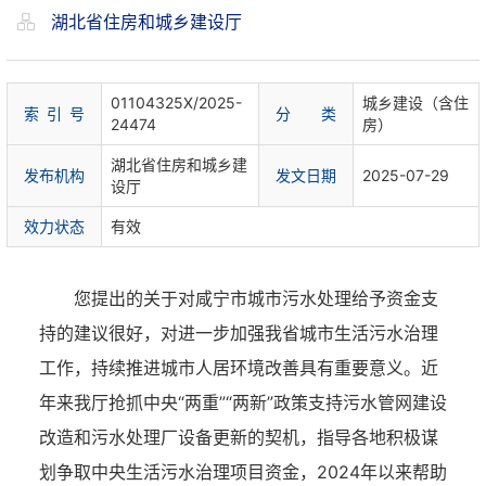
湖北省住房和城乡建设厅
01104325X/2025-
城乡建设（含住
索 引 号
分 类
24474
房）
湖北省住房和城乡建
发布机构
发文日期
2025-07-29
设厅
效力状态
有效
您
提出的关于对咸宁市城市污水处理给予资金支
持的建议很好，对
进一步
加强我省城市
生活
污水治理
工作，
持续推进城市人居环境改善
具有重要意义。
近
年来我厅抢抓中央
“两重”“两新”政策支持污水管网建设
改造和污水处理厂设备更新的契机，指导各地积极谋
划争取中央生活污水治理项目资金，2024年以来帮助