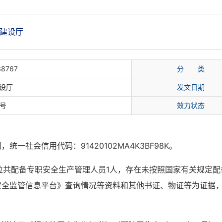
建设厅
38767
分 类
设厅
发文日期
8号
效力状态
司，统一社会信用代码：
91420102MA4K3BF98K。
你单位共配备专职安全生产管理人员1人，存在未按照国家有关规定
安全监管信息平台
》
查询情况等
资料和
其他
书证、物证等为证据