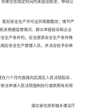
，你单位在规定时间内未提出陈述、申辩以
，暂扣安全生产许可证并限期整改；情节严
理机关根据监管情况、群众举报投诉和企业
安全生产条件的，应当使其安全生产条件降
充相应安全生产管理人员
，
并
决定给予你
单
或在六个月内直接向
武昌区
人民法院起诉
，
将依法申请人民法院强制执行或依照有关规
湖北省住房和城乡建设厅