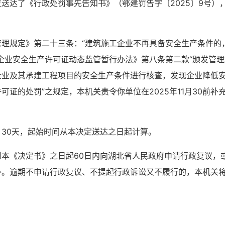
位送达了《行政处罚事先告知书》（
鄂建罚告字〔
2025
〕
9号
）
管理规定》第二十三条：
“建筑施工企业不再具备安全生产条件的
企业安全生产许可证动态监管暂行办法》第八条第二款
“颁发管
企业及其承建工程项目的安全生产条件进行核查，发现企业降低
可证的处罚”之规定，本机关责令你单位在
2025年11月30前
补
》
30
天
，
起始时间从本决定送达之日起计算。
到本《决定书》之日起
60日
内
向
湖北
省人民政府申请行政复议，
外。逾期不申请行政复议、不提起行政诉讼又不履行的，本机关