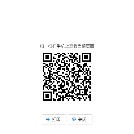
扫一扫在手机上查看当前页面
湖北省住建厅机关后勤服务
湖北省建设信息中心
湖北省建筑事业发展中
打印
关闭
湖北省住房保障中心