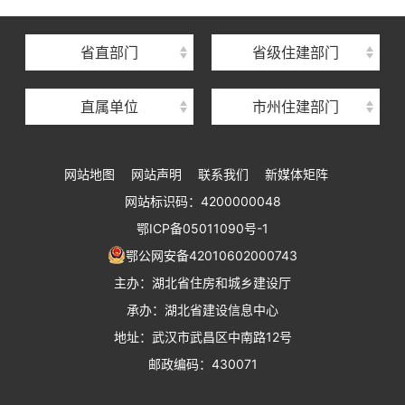
湖北省建筑事业发展中心
湖北省住房保障中心
省直部门
省级住建部门
湖北省建设工程质量安全监督总站
直属单位
市州住建部门
湖北省建设工程标准定额管理总站
湖北省建设科技与建筑节能办公室
网站地图
网站声明
联系我们
新媒体矩阵
湖北省住建厅执业资格注册中心
网站标识码：4200000048
湖北省城乡建设发展中心
鄂ICP备05011090号-1
湖北城市建设职业技术学院
鄂公网安备42010602000743
主办：湖北省住房和城乡建设厅
承办：湖北省建设信息中心
地址：武汉市武昌区中南路12号
邮政编码：430071