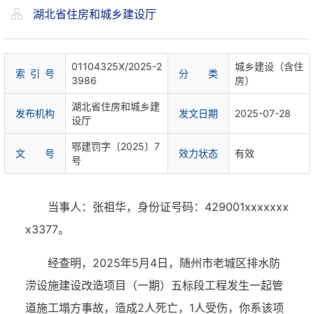
湖北省住房和城乡建设厅
01104325X/2025-2
城乡建设（含住
索 引 号
分 类
3986
房）
湖北省住房和城乡建
发布机构
发文日期
2025-07-28
设厅
鄂建罚字〔2025〕7
文 号
效力状态
有效
号
当事人：张祖华，身份证号码：
429001xxxxxxx
x3377。
经查明，
2025年5月4日，随州市老城区排水防
涝设施建设改造项目（一期）五标段工程发生一起管
道施工塌方事故，造成2人死亡，1人受伤，你系该项