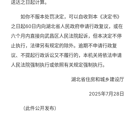
送达之日起计算。
如你不服本处罚决定，可以自
收
到本《决定书》
之日起
60日
内
向
湖北
省人民政府申请行政复议，或在
六个月内直接向
武昌区
人民法院起诉
，
但本决定不停
止执行，法律另有规定的除外。逾期不申请行政复
议、不提起行政诉讼又不履行的，本机关将依法申请
人民法院强制执行或依照有关规定强制执行。
湖北省住房和城乡建设厅
2025
年
7
月
28
日
（此件公开发布）
湖北省住建厅机关后勤服务中心
湖北省建设信息中心