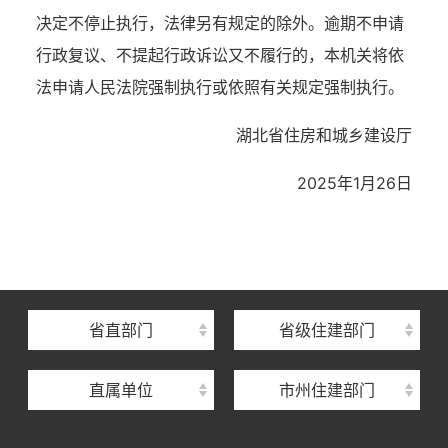
决定不停止执行，法律另有规定的除外。逾期不申请
行政复议、不提起行政诉讼又不履行的，本机关将依
法申请人民法院强制执行或依照有关规定强制执行。
湖北省住房和城乡建设厅
2025
年
1
月
26
日
湖北省住建厅机关后勤服务中心
湖北省建设信息中心
湖北省建筑事业发展中心
湖北省住房保障中心
省直部门
省级住建部门
湖北省建设工程质量安全监督总站
直属单位
市州住建部门
湖北省建设工程标准定额管理总站
湖北省建设科技与建筑节能办公室