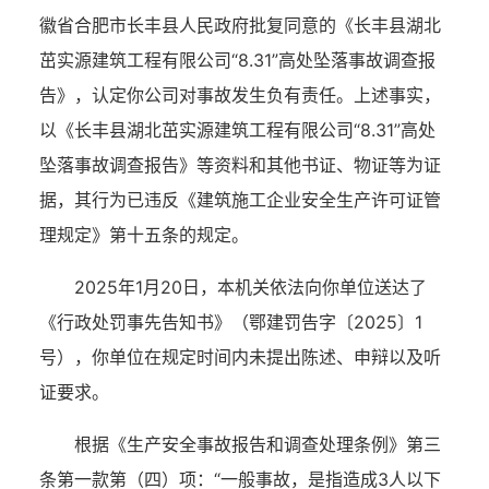
徽省合肥市长丰县人民政府批复同意的《长丰县湖北
茁实源建筑工程有限公司
“8.31”高处坠落事故调查报
告》，认定你公司对事故发生负有责任。上述事实，
以《长丰县湖北茁实源建筑工程有限公司“8.31”高处
坠落事故调查报告》等资料和其他书证、物证等为证
据，其行为已违反《建筑施工企业安全生产许可证管
理规定》第
十五
条的规定。
2025
年
1
月
20
日，本机关依法向你单位送达了
《行政处罚事先告知书》（
鄂建罚告字〔
2025
〕
1
号
），你单位在规定时间内未提出陈述、申辩以及听
证要求。
根据
《生产安全事故报告和调查处理条例》第三
条第一款第
（四）
项：
“一般事故，是指造成3人以下