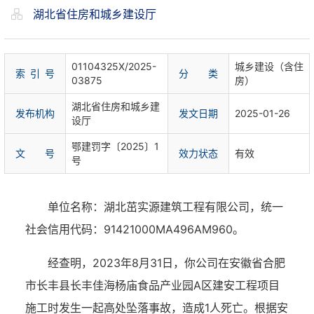
湖北省住房和城乡建设厅
01104325X/2025-
城乡建设（含住
索 引 号
分 类
03875
房）
湖北省住房和城乡建
发布机构
发文日期
2025-01-26
设厅
鄂建罚字〔2025〕1
文 号
效力状态
有效
号
单位名称：湖北茁实源建筑工程有限公司，统一
社会信用代码：
91421000MA496AM960。
经查明，
20
23
年
8
月
31
日，你公司在
安徽省合肥
市长丰县长丰佳海杨庙食品产业园
A区建安工程
项目
施工时发生一起
高处坠落
事故，造成
1
人死亡。
根据
安