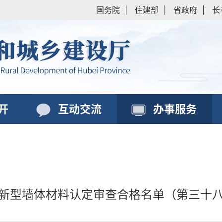
国务院
|
住建部
|
省政府
|
长
开
互动交流
办事服务
新型墙体材料认定审查合格名单（第三十