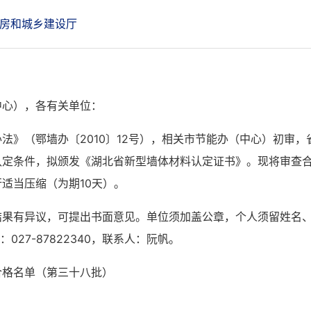
房和城乡建设厅
中心），各有关单位：
办法》（鄂墙办〔
2010〕12号），相关市节能办（中心）初审
认定条件，
拟
颁发《湖北省新型墙体材料认定证书》。现将审查
行适当压缩（为期
10天）
。
结果有异议，可提出书面意见。单位须加盖公章，个人须留姓名
027-87822340，联系人：
阮帆
。
合格名单（第三十
八
批）