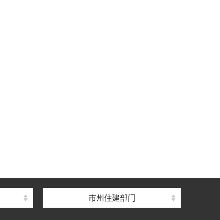
中心
心
督总站
市州住建部门
理总站
办公室