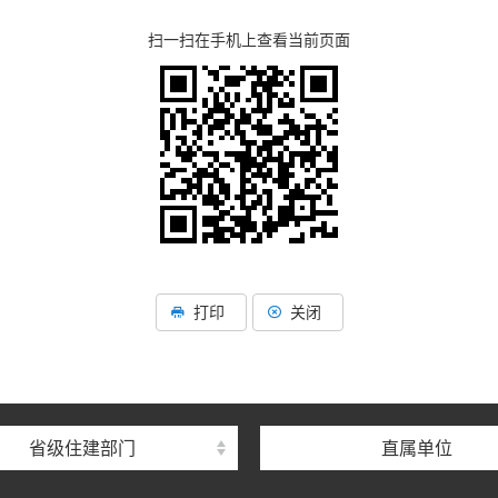
扫一扫在手机上查看当前页面
湖北省住建厅机关后勤服务
湖北省建设信息中心
打印
关闭
湖北省建筑事业发展中
湖北省住房保障中心
湖北省建设工程质量安全监
省级住建部门
直属单位
湖北省建设工程标准定额管
湖北省建设科技与建筑节能