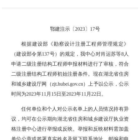
鄂建注示〔
202
3
〕
17
号
根据建设部《勘察设计注册工程师管理规定》
（建设部令第
137号）的规定，我中心对
肖运苏
等
8
人
申请二级注册结构工程师申报材料进行了审核，符合
二级注册结构工程师初始注册条件。现在湖北省住房
和城乡建设厅网（
zjt.hubei.gov.cn
）
上予以公示，公示
时间为
202
3
年
11
月
15
日至
202
3
年
11
月
22
日。
任何单位和个人对公示名单上的人员情况持有异
议，均可在公示期向湖北省住房和城乡建设厅执业资
格注册中心进行举报或反映。举报和反映材料需加盖
单位公章或签署真实姓名及留下联系地址、邮编和电