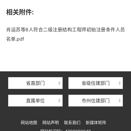
相关附件:
肖运苏等8人符合二级注册结构工程师初始注册条件人员
名单.pdf
湖北省住建厅机关后勤服务中心
湖北省建设信息中心
湖北省建筑事业发展中心
湖北省住房保障中心
省直部门
省级住建部门
湖北省建设工程质量安全监督总站
直属单位
市州住建部门
湖北省建设工程标准定额管理总站
湖北省建设科技与建筑节能办公室
网站地图
网站声明
联系我们
新媒体矩阵
湖北省住建厅执业资格注册中心