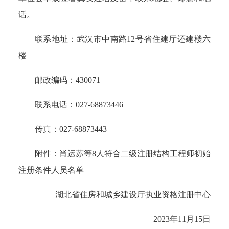
话。
联系地址：武汉市中南路
12号省住建厅还建楼六
楼
邮政编码：430071
联系电话：
027-68873446
传真：
027-68873443
附件：
肖运苏
等
8
人符合二级注册结构工程师初始
注册条件人员名单
湖北省住房和城乡建设厅执业资格注册中心
202
3
年
11
月
15
日