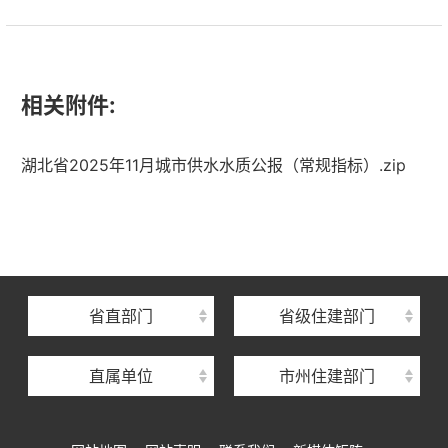
相关附件:
湖北省2025年11月城市供水水质公报（常规指标）.zip
湖北省住建厅机关后勤服务中心
湖北省建设信息中心
湖北省建筑事业发展中心
湖北省住房保障中心
省直部门
省级住建部门
湖北省建设工程质量安全监督总站
直属单位
市州住建部门
湖北省建设工程标准定额管理总站
湖北省建设科技与建筑节能办公室