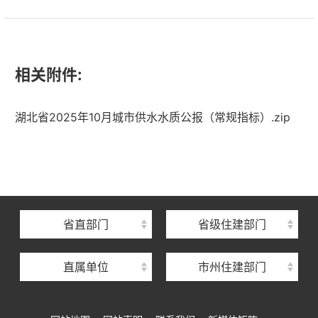
相关附件:
湖北省2025年10月城市供水水质公报（常规指标）.zip
湖北省住建厅机关后勤服务中心
湖北省建设信息中心
湖北省建筑事业发展中心
湖北省住房保障中心
省直部门
省级住建部门
湖北省建设工程质量安全监督总站
直属单位
市州住建部门
湖北省建设工程标准定额管理总站
湖北省建设科技与建筑节能办公室