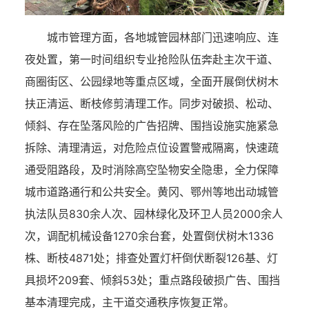
城市管理方面，各地城管园林部门迅速响应、连
夜处置，第一时间组织专业抢险队伍奔赴主次干道、
商圈街区、公园绿地等重点区域，全面开展倒伏树木
扶正清运、断枝修剪清理工作。同步对破损、松动、
倾斜、存在坠落风险的广告招牌、围挡设施实施紧急
拆除、清理清运，对危险点位设置警戒隔离，快速疏
通受阻路段，及时消除高空坠物安全隐患，全力保障
城市道路通行和公共安全。黄冈、鄂州等地出动城管
执法队员830余人次、园林绿化及环卫人员2000余人
次，调配机械设备1270余台套，处置倒伏树木1336
株、断枝4871处；排查处置灯杆倒伏断裂126基、灯
具损坏209套、倾斜53处；重点路段破损广告、围挡
基本清理完成，主干道交通秩序恢复正常。