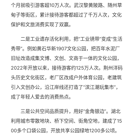
个月就吸引游客超10万人次。武汉黎黄陂路、随州草
甸子等街区，累计接待游客都超过了千万人次，文化
保护和文旅消费实现了双赢。
二是工业遗存活化利用，把“工业锈带”变成“生活
秀带”。例如黄石华新1907文化公园，把百年水泥厂
旧址改造成集文博、文创、文商于一体的文化公园，
2022年开放以来，接待游客约125万人次。荆州洋码
头历史文化街区，老厂区改成户外体育公园，老建筑
引入文创办公，沿江岸线还打造了“滨江潮玩集市”，
成了年轻人爱去的消费热点。
三是公共空间品质提升，用好“金角银边”。湖北
利用城市零散地块、桥下空间、街角空地，建成了15
00多个口袋公园，开放共享公园绿地1200多公顷。