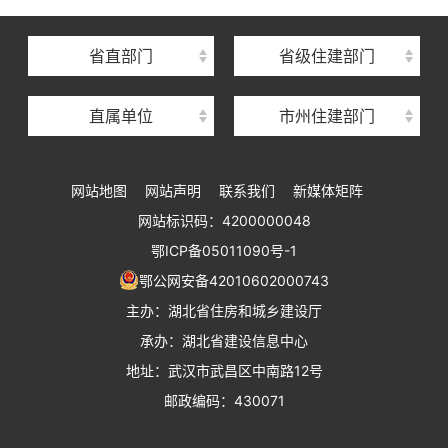
湖北省建筑事业发展中心
湖北省住房保障中心
省直部门
省级住建部门
湖北省建设工程质量安全监督总站
直属单位
市州住建部门
湖北省建设工程标准定额管理总站
湖北省建设科技与建筑节能办公室
网站地图
网站声明
联系我们
新媒体矩阵
湖北省住建厅执业资格注册中心
网站标识码：4200000048
湖北省城乡建设发展中心
鄂ICP备05011090号-1
湖北城市建设职业技术学院
鄂公网安备42010602000743
主办：湖北省住房和城乡建设厅
承办：湖北省建设信息中心
地址：武汉市武昌区中南路12号
邮政编码：430071