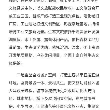
线路、特色乡土美食，做强丰收节乡土IP，壮大乡村
文旅经营主体，以文旅赋能农民增收。工文旅融合开
放工业园区、智能产线打造工业观光点位，活化老旧
厂房、工业遗址打造文创街区、影视潮玩基地，持续
培育工业文旅新场景。生态文旅依托千湖资源开发滨
湖度假、水上夜游、露营休闲产品，依托森林湿地打
造避暑、生态研学线路，依托溶洞、温泉、矿山资源
开发地质探秘、户外休闲项目，全面丰富自然生态文
旅供给。
二是重塑全域城乡空间，打造主客共享宜居宜游
环境。坚持景城一体、景村共生，把文旅功能融入城
乡建设全过程。城市领域依托更新改造活化历史街
区、城市地标、桥下及屋顶闲置空间，布局城市书
房、小型展览、江景演艺等轻量化文旅业态，集聚文