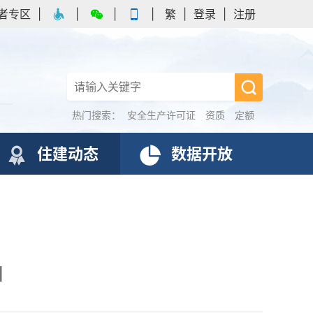
者专区
|
|
|
|
繁
|
登录
|
注册
热门搜索：
安全生产许可证
资质
定额
住建动态
数据开放
训