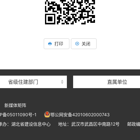
湖北省住建厅机关后勤服务
湖北省建设信息中心
打印
关闭
湖北省建筑事业发展中
湖北省住房保障中心
湖北省建设工程质量安全监
省级住建部门
直属单位
湖北省建设工程标准定额管
湖北省建设科技与建筑节能
新媒体矩阵
湖北省住建厅执业资格注册
P备05011090号-1
鄂公网安备42010602000743
湖北省城乡建设发展中
承办：湖北省建设信息中心
地址：武汉市武昌区中南路12号
邮政编
湖北城市建设职业技术学