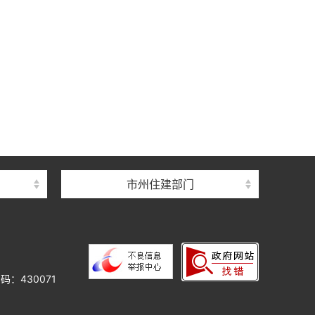
中心
心
督总站
市州住建部门
理总站
办公室
中心
心
码：430071
院