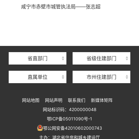
咸宁市赤壁市城管执法局——张志超
湖北省住建厅机关后勤服务中心
湖北省建设信息中心
湖北省建筑事业发展中心
湖北省住房保障中心
省直部门
省级住建部门
湖北省建设工程质量安全监督总站
直属单位
市州住建部门
湖北省建设工程标准定额管理总站
湖北省建设科技与建筑节能办公室
网站地图
网站声明
联系我们
新媒体矩阵
湖北省住建厅执业资格注册中心
网站标识码：4200000048
湖北省城乡建设发展中心
鄂ICP备05011090号-1
湖北城市建设职业技术学院
鄂公网安备42010602000743
主办：湖北省住房和城乡建设厅