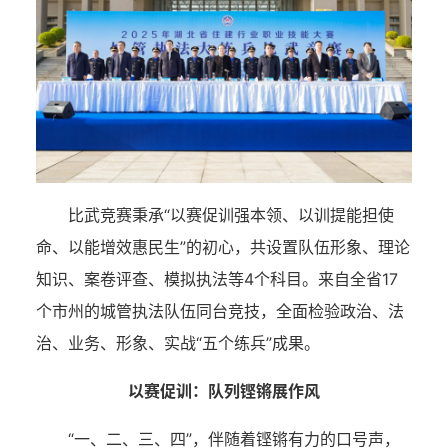
比武竞赛秉承“以赛促训强本领、以训提能担使
命、以能增效惠民生”的初心，共设置队伍形象、理论
知识、案卷评查、模拟执法等4个科目。来自全省17
个市州的城管执法队伍同台竞技，全面检验政治、法
治、业务、形象、实战“五个练兵”成果。
以赛促训：队列铿锵展作风
“一、二、三、四”，伴随着铿锵有力的口号声，