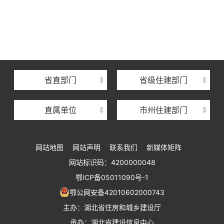
湖北省住建厅机关后勤服务中心
湖北省建设信息中心
湖北省建筑事业发展中心
湖北省住房保障中心
省直部门
省级住建部门
湖北省建设工程质量安全监督总站
直属单位
市州住建部门
湖北省建设工程标准定额管理总站
湖北省建设科技与建筑节能办公室
网站地图
网站声明
联系我们
新媒体矩阵
湖北省住建厅执业资格注册中心
网站标识码：4200000048
湖北省城乡建设发展中心
鄂ICP备05011090号-1
湖北城市建设职业技术学院
鄂公网安备42010602000743
主办：湖北省住房和城乡建设厅
承办：湖北省建设信息中心