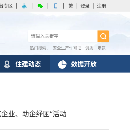
者专区
|
|
|
|
繁
|
登录
|
注册
热门搜索：
安全生产许可证
资质
定额
住建动态
数据开放
企业、助企纾困”活动