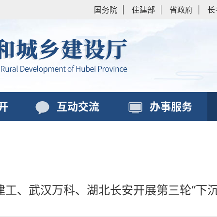
国务院
|
住建部
|
省政府
|
长
开
互动交流
办事服务
建工、武汉万科、湖北长安开展第三轮“下沉