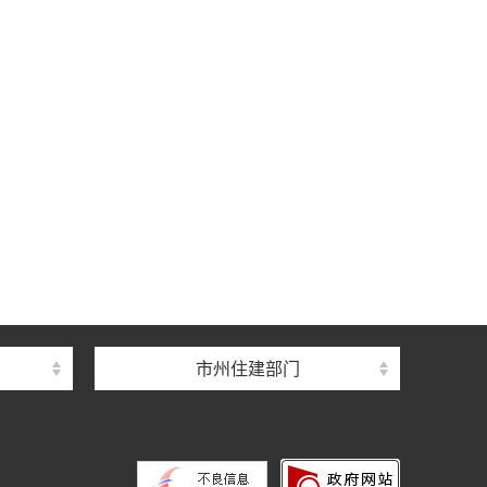
中心
心
督总站
市州住建部门
理总站
办公室
中心