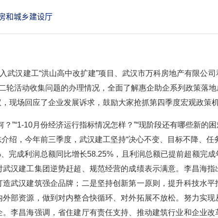
房和城乡建设厅
深入武汉建工“洪山高中改扩建”项目、武汉市万科房地产有限公
第二轮活动收集问题的办理情况，全面了解惠企助企系列政策落
议，现场回应了企业发展诉求，鼓励大家抢抓第四季度宏观政策
？”“1-10月份经济运行指标情况怎样？”“现阶段还有哪些新的困
介绍，今年前三季度，武汉建工坚持“决心不变、目标不降、任
%、完成利润总额同比增长58.25%，且利润总额已提前超额
对武汉建工集团逆势赶超、规范经营的成绩表示满意。李昌海指
打造武汉建筑强企品牌；二是坚持创新第一原则，提升科技水平
内外部资源，做到对内整合快循环、对外拓展不放松。努力实现
企。李昌海强调，省住建厅有责任支持、推动建筑行业和企业改