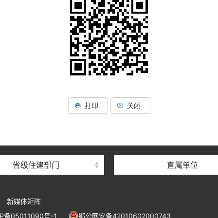
湖北省住建厅机关后勤服务
湖北省建设信息中心
打印
关闭
湖北省建筑事业发展中
湖北省住房保障中心
湖北省建设工程质量安全监
省级住建部门
直属单位
湖北省建设工程标准定额管
湖北省建设科技与建筑节能
新媒体矩阵
湖北省住建厅执业资格注册
P备05011090号-1
鄂公网安备42010602000743