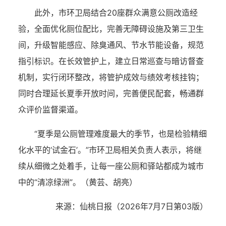
此外，市环卫局结合20座群众满意公厕改造经
验，全面优化厕位配比，完善无障碍设施及第三卫生
间，升级智能感应、除臭通风、节水节能设备，规范
指引标识。在长效管护上，建立日常巡查与暗访督查
机制，实行闭环整改，将管护成效与绩效考核挂钩；
同时合理延长夏季开放时间，完善便民配套，畅通群
众评价监督渠道。
“夏季是公厕管理难度最大的季节，也是检验精细
化水平的‘试金石’。”市环卫局相关负责人表示，将继
续从细微之处着手，让每一座公厕和驿站都成为城市
中的“清凉绿洲”。（
黄芸、
胡亮）
来源：仙桃日报（2026年7月7日
第03版）
湖北省住建厅机关后勤服务中心