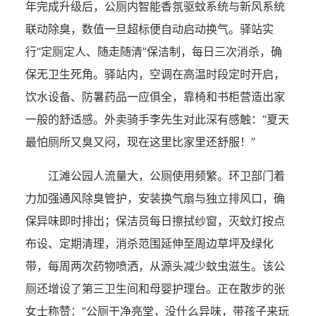
年完成升级后，公厕内智能香氛驱蚊系统与新风系统
联动除臭，数值一旦超标便自动启动换气。驿站实
行“定厕定人、随走随清”保洁制，每日三次消杀，确
保无卫生死角。驿站内，空调在高温时段定时开启，
饮水设备、防暑药品一应俱全，靠椅和书柜营造出家
一般的舒适感。外卖骑手李先生对此深有感触：“夏天
最怕厕所又臭又闷，现在这里比家里还舒服！”
江滩公园人流量大，公厕使用频繁。环卫部门着
力加强通风除臭管护，安装换气扇与独立排风口，确
保异味即时排出；保洁员每日擦拭纱窗，灭蚊灯按点
布设、定期清理，消杀范围延伸至周边草坪及绿化
带，每周两次药物喷洒，从源头减少蚊虫滋生。该公
厕还增设了第三卫生间和母婴护理台。正在散步的张
女士称赞：“公厕干净亮堂，没什么异味，带孩子来玩