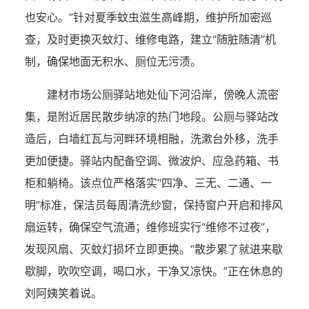
也安心。”针对夏季蚊虫滋生高峰期，维护所加密巡
查，及时更换灭蚊灯、维修电路，建立“随脏随清”机
制，确保地面无积水、厕位无污渍。
建材市场公厕驿站地处仙下河沿岸，傍晚人流密
集，是附近居民散步纳凉的热门地段。公厕与驿站改
造后，白墙红瓦与河畔环境相融，洗漱台外移，洗手
更加便捷。驿站内配备空调、微波炉、应急药箱、书
柜和躺椅。该点位严格落实“四净、三无、二通、一
明”标准，保洁员每周清洗纱窗，保持窗户开启和排风
扇运转，确保空气流通；维修班实行“维修不过夜”，
发现风扇、灭蚊灯损坏立即更换。“散步累了就进来歇
歇脚，吹吹空调，喝口水，干净又凉快。”正在休息的
刘阿姨笑着说。