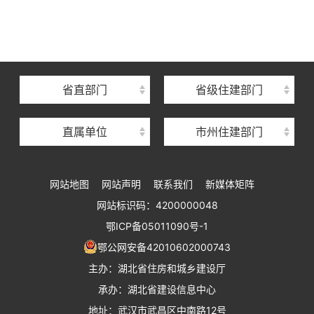
湖北省建设信息中心
湖北省建筑事业发展中心
湖北省住房保障中心
省直部门
省级住建部门
湖北省建设工程质量安全监督总站
直属单位
市州住建部门
湖北省建设工程标准定额管理总站
湖北省建设科技与建筑节能办公室
网站地图
网站声明
联系我们
新媒体矩阵
湖北省住建厅执业资格注册中心
网站标识码：4200000048
湖北省城乡建设发展中心
鄂ICP备05011090号-1
湖北城市建设职业技术学院
鄂公网安备42010602000743
主办：湖北省住房和城乡建设厅
承办：湖北省建设信息中心
地址：武汉市武昌区中南路12号