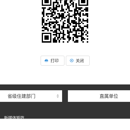
湖北省住建厅机关后勤服务
湖北省建设信息中心
打印
关闭
湖北省建筑事业发展中
湖北省住房保障中心
湖北省建设工程质量安全监
省级住建部门
直属单位
湖北省建设工程标准定额管
湖北省建设科技与建筑节能
新媒体矩阵
湖北省住建厅执业资格注册
P备05011090号-1
鄂公网安备42010602000743