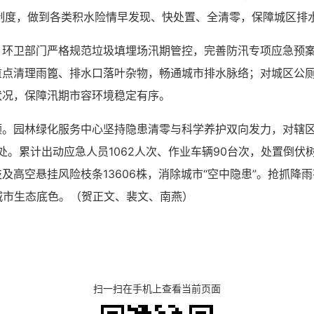
制度，做到各类积水险情早发现、快处置、全清零，保障城区排
。环卫部门严格规范垃圾填埋场汛期管控，完善防汛专项应急预
重点清理雨篦、排水口落叶杂物，畅通城市排水脉络；对城区公
状况，保障汛期市容环境稳定有序。
顾。园林绿化服务中心坚持隐患清零与科学养护双向发力，对辖
4处。累计出动应急人员1062人次、作业车辆90台次，处置倒伏
及高空悬挂风险枝条13606株，消除城市“空中隐患”。抢抓降
城市生态底色。
（贺正文、裴文、南燕）
扫一扫在手机上查看当前页面