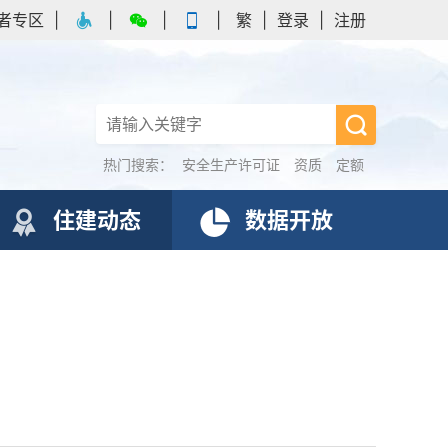
者专区
|
|
|
|
繁
|
登录
|
注册
热门搜索：
安全生产许可证
资质
定额
住建动态
数据开放