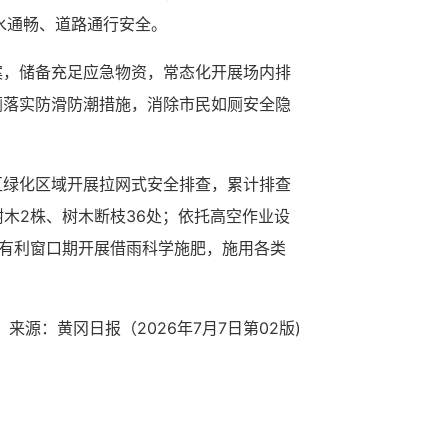
水通畅、道路通行安全。
案，储备充足应急物资，常态化开展场内排
厕落实防滑防潮措施，消除市民如厕安全隐
区绿化区域开展拉网式安全排查，累计排查
树木2株、树木断枝36处；依托高空作业设
雨有利窗口期开展借雨科学施肥，施用各类
来源：黄冈日报（2026年7月7日
第02版)