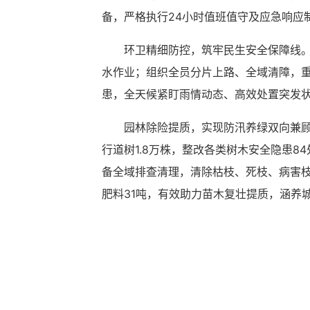
备，严格执行24小时值班值守及应急响应
环卫精细防控，筑牢民生安全保障线
水作业；组织全员分片上路、全域清障，
患，全天候紧盯雨情动态、高效处置突发
园林除险提质，实现防汛养绿双向兼
行道树1.8万株，整改各类树木安全隐患8
备全域排查清理，清除枯枝、死枝、病害枝
肥料31吨，有效助力苗木复壮提质，涵养