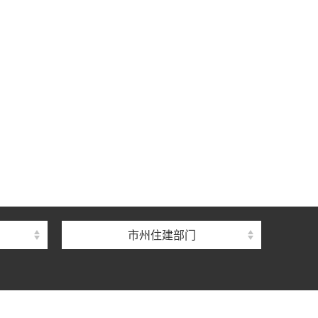
中心
心
督总站
市州住建部门
理总站
办公室
中心