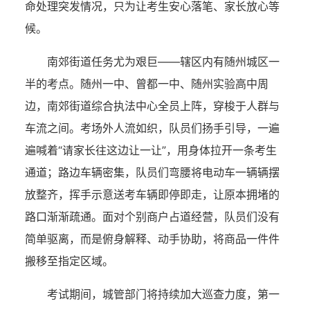
命处理突发情况，只为让考生安心落笔、家长放心等
候。
南郊街道任务尤为艰巨——辖区内有随州城区一
半的考点。随州一中、曾都一中、随州实验高中周
边，南郊街道综合执法中心全员上阵，穿梭于人群与
车流之间。考场外人流如织，队员们扬手引导，一遍
遍喊着“请家长往这边让一让”，用身体拉开一条考生
通道；路边车辆密集，队员们弯腰将电动车一辆辆摆
放整齐，挥手示意送考车辆即停即走，让原本拥堵的
路口渐渐疏通。面对个别商户占道经营，队员们没有
简单驱离，而是俯身解释、动手协助，将商品一件件
搬移至指定区域。
考试期间，城管部门将持续加大巡查力度，第一