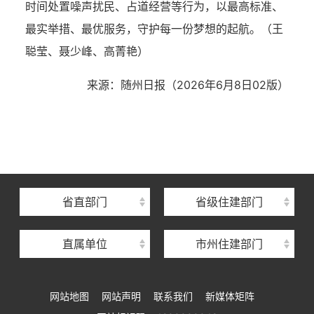
时间处置噪声扰民、占道经营等行为，以最高标准、
最实举措、最优服务，守护每一份梦想的起航。
（王
聪莹、聂少峰、高菁艳）
来源：
随州日报（2026年6月8日
02版
）
湖北省住建厅机关后勤服务中心
湖北省建设信息中心
湖北省建筑事业发展中心
湖北省住房保障中心
省直部门
省级住建部门
湖北省建设工程质量安全监督总站
直属单位
市州住建部门
湖北省建设工程标准定额管理总站
湖北省建设科技与建筑节能办公室
网站地图
网站声明
联系我们
新媒体矩阵
湖北省住建厅执业资格注册中心