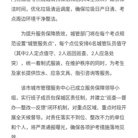
洁时间，优化垃圾清运调度，确保垃圾日产日清、考
点周边环境干净整洁。
为提升服务保障质效，城管部门将在每个考点规
范设置“城管服务点”，每个点位安排6名城管队员值守
（其中2人定点值守、2人巡回巡查、2人应急处
突），统一着制式服装，在维护秩序的同时，为考生
及家长提供饮水、应急文具、指引咨询等服务。
该市城市管理服务中心已成立服务保障领导小
组，实行班子成员包保城区责任制，并建立“巡查—督
办—整改—反馈”闭环机制，对重点区域、重点时段开
展全天候督导。对责任落实不到位、整改不力的单位
和个人，将严肃通报曝光，确保各项护考措施落地见
效。