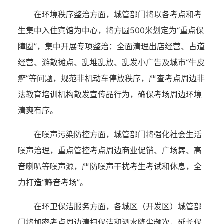
在环境秩序整治方面，城管部门将以各考点和考
生集中入住宾馆为中心，将方圆500米划定为“重点保
障圈”，集中开展专项整治：全面清理出店经营、占道
经营、游散摊点、乱堆乱放、乱发小广告及城市“牛皮
癣”等问题，规范非机动车停放秩序，严查考点周边非
法教育培训机构散发宣传品行为，确保考场周边环境
清爽有序。
在噪声污染防控方面，城管部门将强化社会生活
噪声治理，重点管控考点周边商业促销、广场舞、高
音喇叭等噪声源，严防噪声干扰考生考试和休息，全
力打造“静音考场”。
在环卫保洁服务方面，各城区（开发区）城管部
门将加密考点周边清扫保洁和洒水降尘频次，延长保