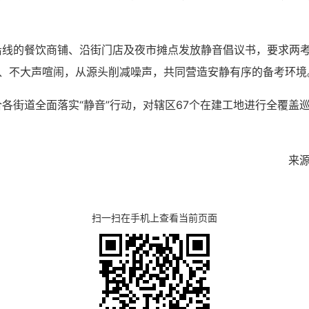
沿线的餐饮商铺、沿街门店及夜市摊点发放静音倡议书，要求两
餐、不大声喧闹，从源头削减噪声，共同营造安静有序的备考环境
各街道全面落实“静音”行动，对辖区67个在建工地进行全覆盖巡
来
扫一扫在手机上查看当前页面