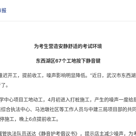
市报
为考生营造安静舒适的考试环境
东西湖区67个工地按下静音键
推迟开工，提前收工，噪声影响明显降低。”近日，武汉市东西
考了。
学中心项目工地动工，4月初进入打桩施工，产生的噪声一度给
道综合执法中心、马池墩社区等工作人员与中建三局项目部的共同
时暂停施工，晚上6点提前收工。
城管执法队员送达《静音护考倡议书》，提示店主减少噪声，为