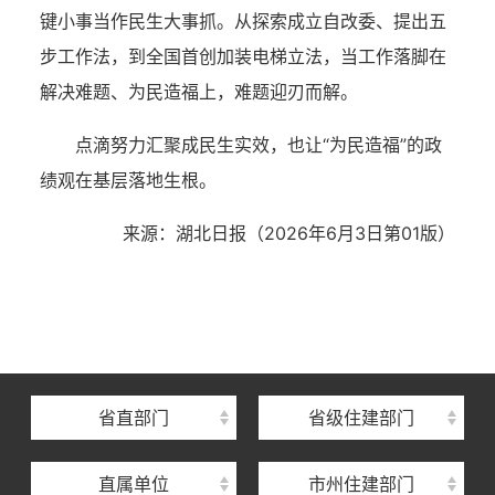
键小事当作民生大事抓。从探索成立自改委、提出五
步工作法，到全国首创加装电梯立法，当工作落脚在
解决难题、为民造福上，难题迎刃而解。
点滴努力汇聚成民生实效，也让“为民造福”的政
绩观在基层落地生根。
来源：
湖北日报（2026年6月3日
第01版
）
湖北省住建厅机关后勤服务中心
湖北省建设信息中心
湖北省建筑事业发展中心
湖北省住房保障中心
省直部门
省级住建部门
湖北省建设工程质量安全监督总站
直属单位
市州住建部门
湖北省建设工程标准定额管理总站