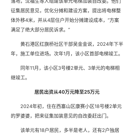
落地，沈福生等人组建该单元电梯加装自改委。他们
征集居民意见，优化分摊和建设方案，提出将电梯整
体外移4米，并从4层住户开始分摊建设成本，“方案
满足了绝大部分居民诉求。”
黄石港区红旗桥社区干部吴金金说，2024年下半
年，施工单位进场。次年1月，该小区首部电梯竣工。
同年11月，该小区3号楼2单元、3单元的电梯相
继竣工。
居民出资从40万元降至25万元
2024年初，住在西塞山区康赛小区18号楼2单元
的罗婆婆，把来征集加装意见的自改委赶出门。
该单元有18户居民，多半是老人，还有2户独居