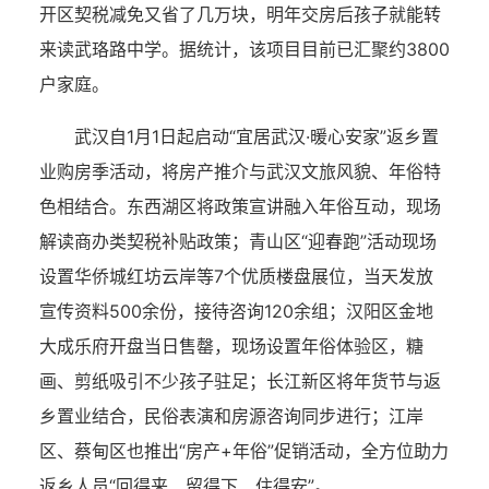
开区契税减免又省了几万块，明年交房后孩子就能转
来读武珞路中学。据统计，该项目目前已汇聚约3800
户家庭。
武汉自1月1日起启动“宜居武汉·暖心安家”返乡置
业购房季活动，将房产推介与武汉文旅风貌、年俗特
色相结合。东西湖区将政策宣讲融入年俗互动，现场
解读商办类契税补贴政策；青山区“迎春跑”活动现场
设置华侨城红坊云岸等7个优质楼盘展位，当天发放
宣传资料500余份，接待咨询120余组；汉阳区金地
大成乐府开盘当日售罄，现场设置年俗体验区，糖
画、剪纸吸引不少孩子驻足；长江新区将年货节与返
乡置业结合，民俗表演和房源咨询同步进行；江岸
区、蔡甸区也推出“房产+年俗”促销活动，全方位助力
返乡人员“回得来、留得下、住得安”。