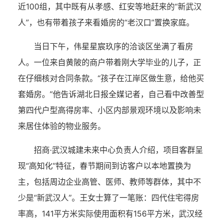
近100组，其中既有从孝感、红安等地赶来的“新武汉
人”，也有带着孩子来看婚房的“老汉口”置换家庭。
当日下午，伟星星宸玖序的洽谈区坐满了看房
人。一位来自黄陂的商户带着刚大学毕业的儿子，正
在仔细核对合同条款。“孩子在江岸区做生意，给他买
套婚房。”他告诉湖北日报全媒记者，自己看中改善型
第四代户型高得房率、小区内部景观环境以及影响未
来居住体验的物业服务。
招商·武汉城建未来中心负责人介绍，项目客群呈
现“高知化”特征，春节期间到访客户以本地置换为
主，包括周边企业高管、医师、教师等群体，其中不
少是“新武汉人”。王女士算了一笔账：四代住宅得房
率高，141平方米实际使用面积有156平方米，武汉经