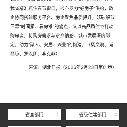
我省精准抓住春节窗口，核心发力“好房子”供给，政
企协同搭建服务平台、房企聚焦品质提升，既破解节
日里“时间紧、看房难”的痛点，又以高品质住宅打动
购房者，将购房需求与家乡情感、城市发展深度绑
定，助力“聚人、安居、兴业”的构建。（
杨文漪、肖
丽琼、
罗汉卿、李克非）
来源：湖北日报
（2026年2月23日
第01版
）
湖北省住建厅机关后勤服务中心
湖北省建设信息中心
湖北省建筑事业发展中心
湖北省住房保障中心
省直部门
省级住建部门
湖北省建设工程质量安全监督总站