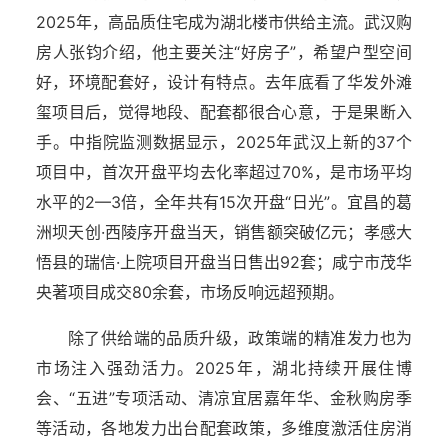
2025年，高品质住宅成为湖北楼市供给主流。武汉购
房人张钧介绍，他主要关注“好房子”，希望户型空间
好，环境配套好，设计有特点。去年底看了华发外滩
玺项目后，觉得地段、配套都很合心意，于是果断入
手。中指院监测数据显示，2025年武汉上新的37个
项目中，首次开盘平均去化率超过70%，是市场平均
水平的2—3倍，全年共有15次开盘“日光”。宜昌的葛
洲坝天创·西陵序开盘当天，销售额突破亿元；孝感大
悟县的瑞信·上院项目开盘当日售出92套；咸宁市茂华
央著项目成交80余套，市场反响远超预期。
除了供给端的品质升级，政策端的精准发力也为
市场注入强劲活力。2025年，湖北持续开展住博
会、“五进”专项活动、清凉宜居嘉年华、金秋购房季
等活动，各地发力出台配套政策，多维度激活住房消