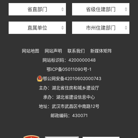
湖北省住房保障中心
省直部门
省级住建部门
湖北省建设工程质量安全监督总站
直属单位
市州住建部门
湖北省建设工程标准定额管理总站
湖北省建设科技与建筑节能办公室
网站地图
网站声明
联系我们
新媒体矩阵
湖北省住建厅执业资格注册中心
网站标识码：4200000048
湖北省城乡建设发展中心
鄂ICP备05011090号-1
湖北城市建设职业技术学院
鄂公网安备42010602000743
主办：湖北省住房和城乡建设厅
承办：湖北省建设信息中心
地址：武汉市武昌区中南路12号
邮政编码：430071