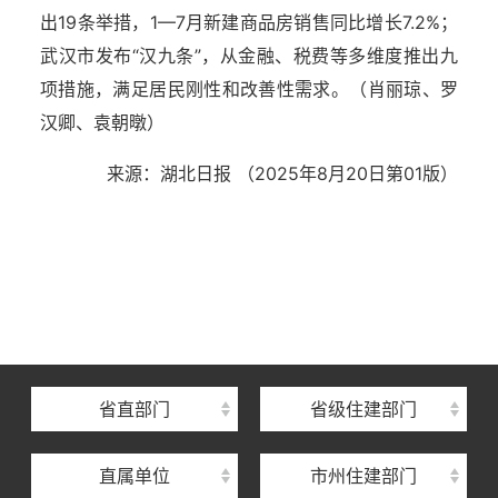
出19条举措，1—7月新建商品房销售同比增长7.2%；
武汉市发布“汉九条”，从金融、税费等多维度推出九
项措施，满足居民刚性和改善性需求。（肖丽琼、罗
汉卿、袁朝暾）
来源：湖北日报 （2025年8月20日第01版）
湖北省住建厅机关后勤服务中心
湖北省建设信息中心
湖北省建筑事业发展中心
湖北省住房保障中心
省直部门
省级住建部门
湖北省建设工程质量安全监督总站
直属单位
市州住建部门
湖北省建设工程标准定额管理总站