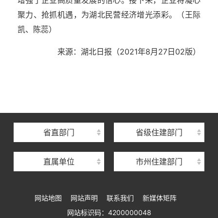
增强了企业高质量发展的信心。接下来，企业将凝心
聚力、抢抓机遇，为湖北民营经济增光添彩。（王际
凯、陈蕊）
来源：湖北日报（2021年8月27日02版）
湖北省住建厅机关后勤服务中心
湖北省建设信息中心
湖北省建筑事业发展中心
湖北省住房保障中心
省直部门
省级住建部门
湖北省建设工程质量安全监督总站
直属单位
市州住建部门
湖北省建设工程标准定额管理总站
湖北省建设科技与建筑节能办公室
网站地图
网站声明
联系我们
新媒体矩阵
湖北省住建厅执业资格注册中心
网站标识码：4200000048