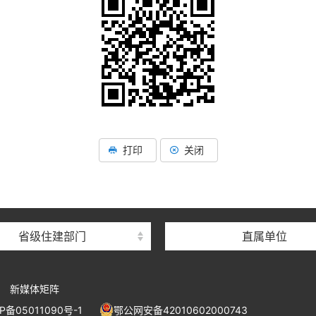
湖北省住建厅机关后勤服务
湖北省建设信息中心
打印
关闭
湖北省建筑事业发展中
湖北省住房保障中心
湖北省建设工程质量安全监
省级住建部门
直属单位
湖北省建设工程标准定额管
湖北省建设科技与建筑节能
新媒体矩阵
湖北省住建厅执业资格注册
P备05011090号-1
鄂公网安备42010602000743