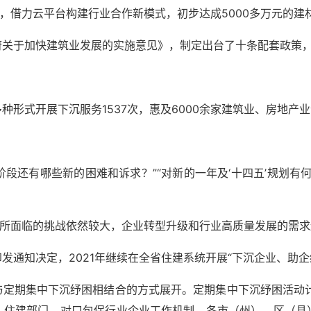
动，借力云平台构建行业合作新模式，初步达成5000多万元的建
府关于加快建筑业发展的实施意见》，制定出台了十条配套政策
种形式开展下沉服务1537次，惠及6000余家建筑业、房地产
阶段还有哪些新的困难和诉求？”“对新的一年及‘十四五’规划有
业所面临的挑战依然较大，企业转型升级和行业高质量发展的需
发通知决定，2021年继续在全省住建系统开展“下沉企业、助企
定期集中下沉纾困相结合的方式展开。定期集中下沉纾困活动计
）住建部门、对口包保行业企业工作机制。各市（州）、区（县