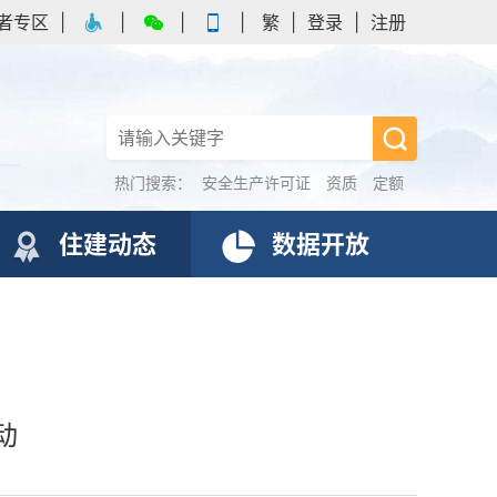
者专区
|
|
|
|
繁
|
登录
|
注册
热门搜索：
安全生产许可证
资质
定额
住建动态
数据开放
动