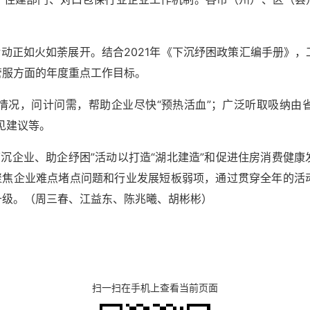
活动正如火如荼展开。结合2021年《下沉纾困政策汇编手册》
管服方面的年度重点工作目标。
行情况，问计问需，帮助企业尽快“预热活血”；广泛听取吸纳由
见建议等。
“下沉企业、助企纾困”活动以打造“湖北建造”和促进住房消费健
，聚焦企业难点堵点问题和行业发展短板弱项，通过贯穿全年的活
升级。（周三春、江益东、陈兆曦、胡彬彬）
扫一扫在手机上查看当前页面