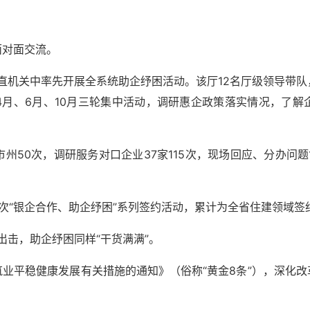
面对面交流。
省直机关中率先开展全系统助企纾困活动。该厅12名厅级领导带队
4月、6月、10月三轮集中活动，调研惠企政策落实情况，了解
市州50次，调研服务对口企业37家115次，现场回应、分办问
次“银企合作、助企纾困”系列签约活动，累计为全省住建领域签约
出击，助企纾困同样“干货满满”。
业平稳健康发展有关措施的通知》（俗称“黄金8条”），深化