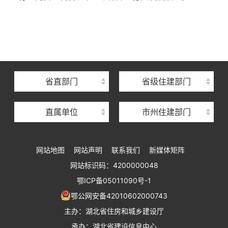
湖北省住建厅机关后勤服务中心
湖北省建设信息中心
湖北省建筑事业发展中心
湖北省住房保障中心
省直部门
省级住建部门
湖北省建设工程质量安全监督总站
直属单位
市州住建部门
湖北省建设工程标准定额管理总站
湖北省建设科技与建筑节能办公室
网站地图
网站声明
联系我们
新媒体矩阵
湖北省住建厅执业资格注册中心
网站标识码：4200000048
湖北省城乡建设发展中心
鄂ICP备05011090号-1
湖北城市建设职业技术学院
鄂公网安备42010602000743
主办：湖北省住房和城乡建设厅
承办：湖北省建设信息中心