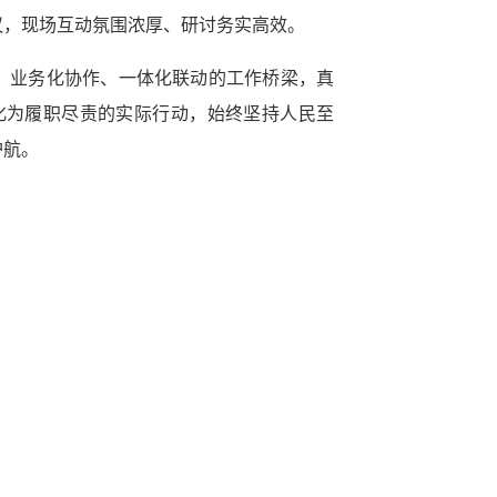
议，现场互动氛围浓厚、研讨务实高效。
、业务化协作、一体化联动的工作桥梁，真
化为履职尽责的实际行动，始终坚持人民至
护航。
中心