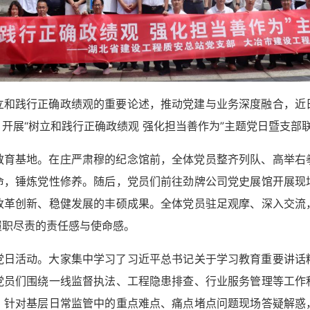
立和践行正确政绩观的重要论述，推动党建与业务深度融合，近
开展“树立和践行正确政绩观 强化担当善作为”主题党日暨支部
教育基地。在庄严肃穆的纪念馆前，全体党员整齐列队、高举右
命，锤炼党性修养。
随后，
党员们前往劲牌公司党史展馆开展现
改革创新、稳健发展的丰硕成果。全体党员驻足观摩、深入交流
履职尽责的责任感与使命感。
党日活动。大家集中学习了习近平总书记关于学习教育重要讲话
党员们围绕一线监督执法、工程隐患排查、行业服务管理等工作
，针对基层日常监管中的重点难点、痛点堵点问题现场答疑解惑